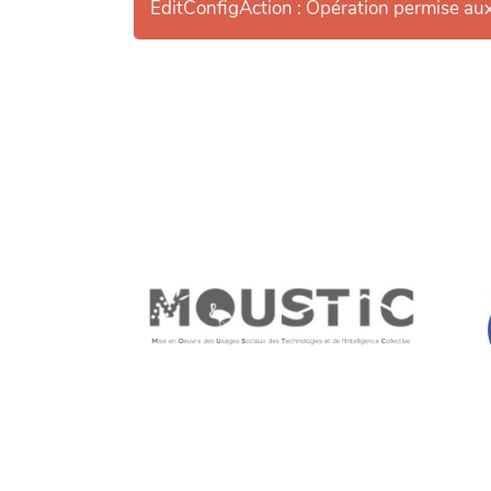
EditConfigAction : Opération permise au