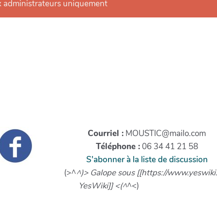
x administrateurs uniquement
Courriel :
MOUSTIC@mailo.com
Téléphone :
06 34 41 21 58
S'abonner à la liste de discussion
(>^
^)> Galope sous [[https://www.yeswiki
YesWiki]] <(^
^<)