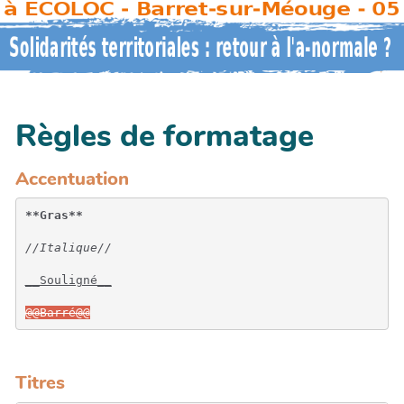
Règles de formatage
Accentuation
**Gras**
//Italique//
__Souligné__
@@Barré@@
Titres