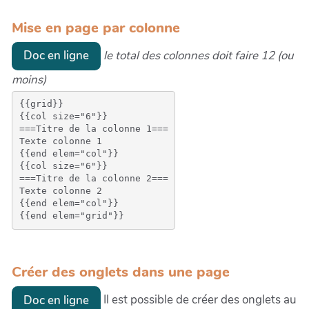
Mise en page par colonne
le total des colonnes doit faire 12 (ou
Doc en ligne
moins)
{{grid}}

{{col size="6"}}

===Titre de la colonne 1===

Texte colonne 1

{{end elem="col"}}

{{col size="6"}}

===Titre de la colonne 2===

Texte colonne 2

{{end elem="col"}}

Créer des onglets dans une page
Il est possible de créer des onglets au
Doc en ligne