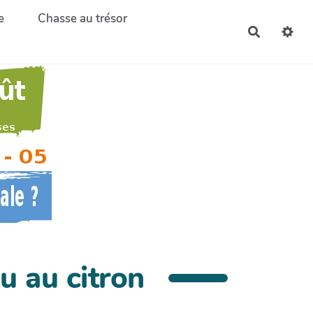
e
Chasse au trésor
Recherch
u au citron